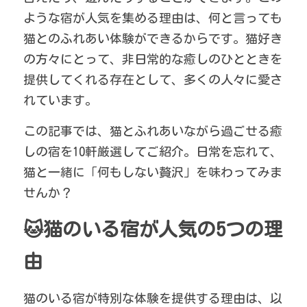
ような宿が人気を集める理由は、何と言っても
触れ合い広場
美活女子会
テレビ取材
周辺観光情報
繁體中文
猫とのふれあい体験ができるからです。猫好き
ワカとキリンの家
の方々にとって、非日常的な癒しのひとときを
和心村の日常
外国人観光客
検索
提供してくれる存在として、多くの人々に愛さ
季節の里山
れています。
宿泊予約
メディア掲載実績
この記事では、猫とふれあいながら過ごせる癒
しの宿を10軒厳選してご紹介。日常を忘れて、
おすすめ特集
猫と一緒に「何もしない贅沢」を味わってみま
猫と動物たち
せんか？
お知らせ
🐱猫のいる宿が人気の5つの理
食事と焚き火
由
猫のいる宿が特別な体験を提供する理由は、以