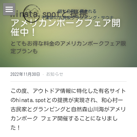
hinata.spotと提携
猫と自然に癒される
千葉県の古民家グランピング
・サウナ
猫治
アメリカンポークフェア開
催中！
和心村について
とてもお得な料金のアメリカンポークフェア限
動物
和心村物語
定プランも
よくあるご質問
施設紹介
2022年11月30日
·
お知らせ
メディア掲載＆YouTube
宿泊
チェックイン
この度、アウトドア情報に特化した有名サイト
公式サイトが最もお得！
森サウナ
日帰り
客室
のhinata.spotとの提携が実現され、和心村ー
猫食堂
管理人室
BLOG
古民家とグランピングと自然森山川海がアメリ
カンポーク フェア開催することになりまし
ヤギと烏骨鶏の家
食事
観光案内
すべてのカテゴリ
た！
ツリーテラス
過ごす
冬の過ごし方
En
観光モデルコース