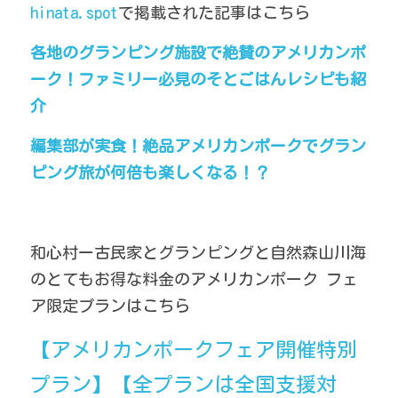
hinata.spot
で掲載された記事はこちら
触れ合い広場
美活女子会
テレビ取材
周辺観光情報
繁體中文
各地のグランピング施設で絶賛のアメリカンポ
ワカとキリンの家
和心村の日常
外国人観光客
ーク！ファミリー必見のそとごはんレシピも紹
検索
介
季節の里山
宿泊予約
編集部が実食！絶品アメリカンポークでグラン
メディア掲載実績
ピング旅が何倍も楽しくなる！？
おすすめ特集
猫と動物たち
和心村ー古民家とグランピングと自然森山川海
のとてもお得な料金のアメリカンポーク フェ
お知らせ
ア限定プランはこちら
食事と焚き火
【アメリカンポークフェア開催特別
プラン】【全プランは全国支援対