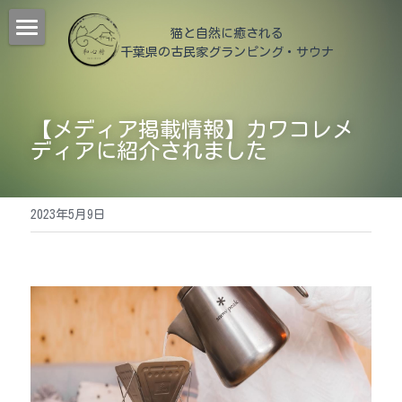
猫と自然に癒される
千葉県の古民家グランピング
・サウナ
猫治誕生キャンペーン
和心村について
【メディア掲載情報】カワコレメ
動物
猫治
ディアに紹介されました
和心村物語
施設紹介
2023年5月9日
よくあるご質問
宿泊
チェックイン
メディア掲載＆YouTube
森サウナ
日帰り
客室
公式サイトが最もお得！
猫食堂
管理人室
BLOG
ヤギと烏骨鶏の家
食事
観光案内
すべてのカテゴリ
ツリーテラス
過ごす
季節の里山
En
観光モデルコース