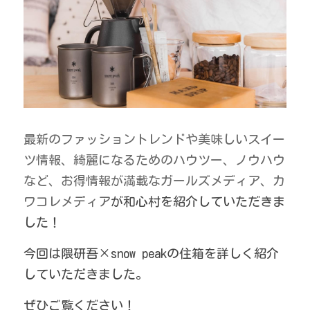
触れ合い広場
美活女子会
猫と動物たち
周辺観光情報
繁體中文
ワカとキリンの家
食事と焚き火
外国人観光客
検索
お知らせ
宿泊予約
和心村の日常
最新のファッショントレンドや美味しいスイー
冬の過ごし方
ツ情報、綺麗になるためのハウツー、ノウハウ
など、お得情報が満載なガールズメディア、カ
おすすめ特集
ワコレメディア
が和心村を紹介していただきま
テレビ取材
した！
メディア掲載実績
今回は隈研吾×snow peakの住箱を詳しく紹介
していただきました。
ぜひご覧ください！