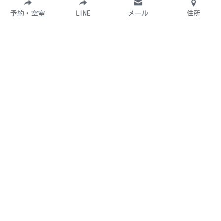
千葉県富津市高溝14
予約・空室
LINE
メール
住所
🚗
車でのアクセス
東京都心から約70分。無料駐車場完
備。
🗺️ Google Mapで開く
和心村
千葉・富津の森で、心と体を癒す特別な時間を
〒299-1600 千葉県富津市高溝14
© 2025 和心村 All rights reserved.