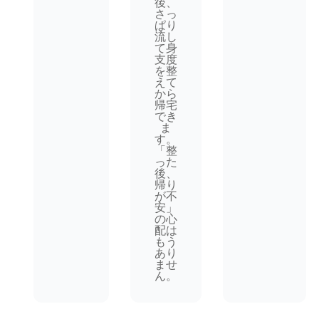
後、
さっ
ぱり
流し
て身
支度
を整
えて
から
帰宅
でき
ま
す。
「整
った
後、
帰り
が不
安」
の心
配は
もう
あり
ませ
ん。