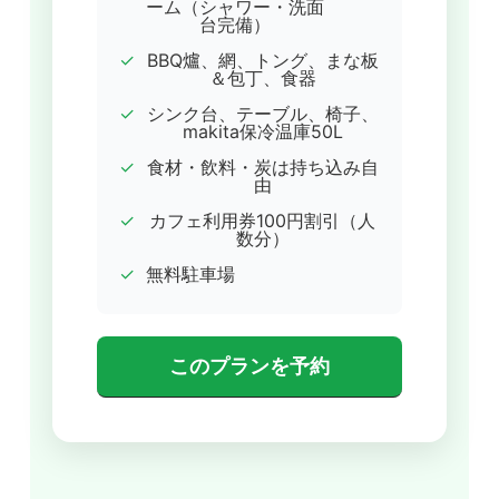
ーム（シャワー・洗面
台完備）
✓
BBQ爐、網、トング、まな板
＆包丁、食器
✓
シンク台、テーブル、椅子、
makita保冷温庫50L
✓
食材・飲料・炭は持ち込み自
由
✓
カフェ利用券100円割引（人
数分）
✓
無料駐車場
このプランを予約