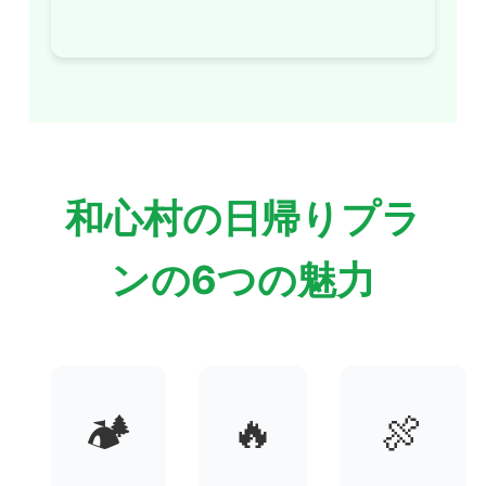
和心村の日帰りプラ
ンの6つの魅力
🏕️
🔥
🍖