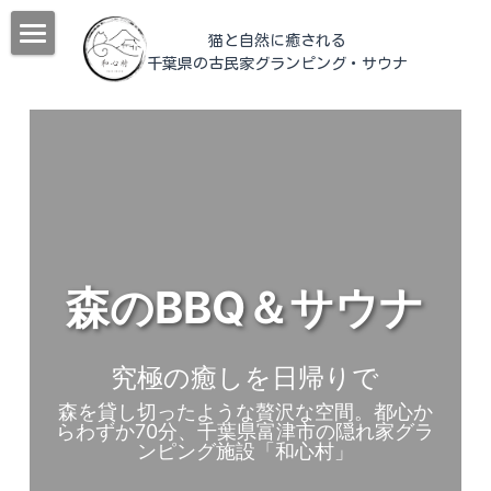
猫と自然に癒される
千葉県の古民家グランピング
・サウナ
猫治
和心村について
動物
和心村物語
よくあるご質問
施設紹介
メディア掲載＆YouTube
宿泊
チェックイン
森のBBQ＆サウナ
公式サイトが最もお得！
森サウナ
日帰り
客室
究極の癒しを日帰りで
猫食堂
管理人室
BLOG
森を貸し切ったような贅沢な空間。都心か
らわずか70分、千葉県富津市の隠れ家グラ
ヤギと烏骨鶏の家
食事
観光案内
すべてのカテゴリ
ンピング施設「和心村」
ツリーテラス
過ごす
冬の過ごし方
En
観光モデルコース