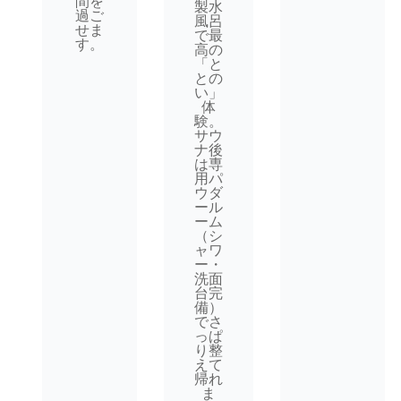
間を
製水
過ご
風呂
せま
で最
す。
高の
「と
との
い」
体
験。
サウ
ナ後
は専
用パ
ウダ
ール
ーム
（シ
ャワ
ー・
洗面
台完
備）
でさ
っぱ
り整
えて
帰れ
ま