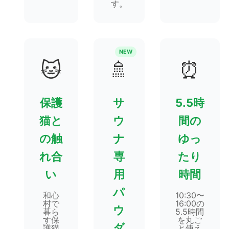
す。
NEW
🐱
🚿
⏰
保護
サ
5.5時
猫と
ウ
間の
の触
ナ
ゆっ
れ合
専
たり
い
用
時間
パ
和心
10:30〜
村で
16:00の
ウ
暮ら
5.5時間
す保
を丸ご
ダ
護猫
と使え