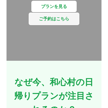
プランを見る
触れ合い広場
美活女子会
テレビ取材
周辺観光情報
繁體中文
ご予約はこちら
ワカとキリンの家
和心村の日常
外国人観光客
検索
季節の里山
宿泊予約
メディア掲載実績
おすすめ特集
猫と動物たち
お知らせ
なぜ今、和心村の日
食事と焚き火
帰りプランが注目さ