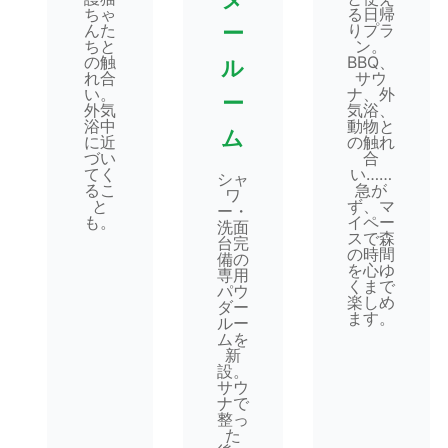
ちゃ
る日帰
んた
ー
りプラ
ちと
ン。
の触
BBQ、
ル
れ合
サウ
い。
ナ、外
ー
外気
気浴、
浴中
動物と
ム
に近
の触れ
づい
合
てく
い……
シャ
るこ
急が
ワ
と
ず、マ
ー・
も。
イペー
洗面
スで森
台完
の時間
備の
を心ゆ
専用
くまで
パウ
楽しめ
ダー
ます。
ルー
ムを
新
設。
サウ
ナで
整っ
た