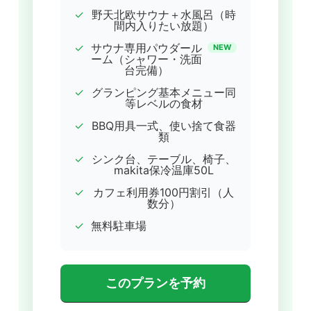
✓
野天北欧サウナ＋水風呂（時
間内入りたい放題）
✓
サウナ専用パウダール
NEW
ーム（シャワー・洗面
台完備）
✓
グランピング基本メニュー同
等レベルの食材
✓
BBQ用具一式、使い捨て食器
類
✓
シンク台、テーブル、椅子、
makita保冷温庫50L
✓
カフェ利用券100円割引（人
数分）
✓
無料駐車場
このプランを予約