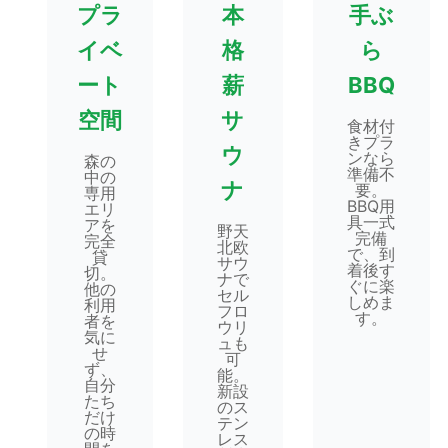
プラ
本
手ぶ
イベ
格
ら
ート
薪
BBQ
空間
サ
食材付
きプラ
ウ
ンなら
森の
準備不
中の
ナ
要。
専用
BBQ用
エリ
具一式
アを
野天
完備
完全
北欧
で、到
貸
サウ
着後す
切。
ナで
ぐに楽
他の
セル
しめま
利用
フロ
す。
者を
ウリ
気に
ュも
せ
可
ず、
能。
自分
新設
たち
のス
だけ
テン
の時
レス