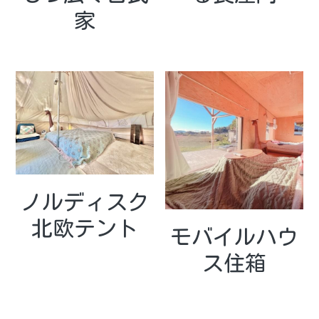
家
触れ合い広場
美活女子会
猫と動物たち
周辺観光情報
繁體中文
ワカとキリンの家
食事と焚き火
外国人観光客
検索
お知らせ
宿泊予約
和心村の日常
冬の過ごし方
おすすめ特集
ノルディスク
北欧テント
テレビ取材
モバイルハウ
メディア掲載実績
ス住箱